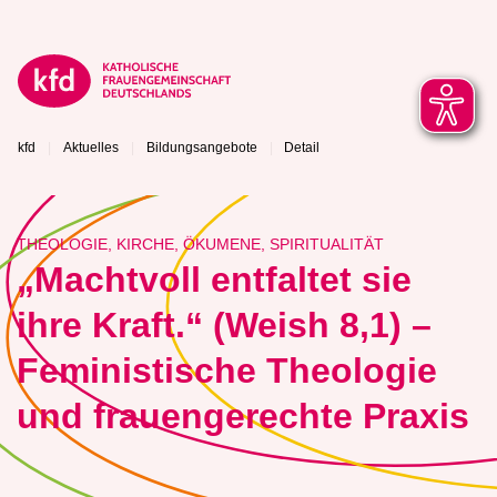
kfd
Aktuelles
Bildungsangebote
Detail
THEOLOGIE, KIRCHE, ÖKUMENE, SPIRITUALITÄT
„Machtvoll entfaltet sie
ihre Kraft.“ (Weish 8,1) –
Feministische Theologie
und frauengerechte Praxis