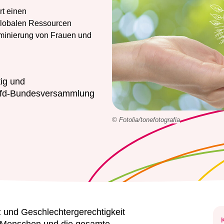
rt einen
globalen Ressourcen
iminierung von Frauen und
tig und
 kfd-Bundesversammlung
© Fotolia/tonefotografia
 und Geschlechtergerechtigkeit
le Menschen und die gesamte