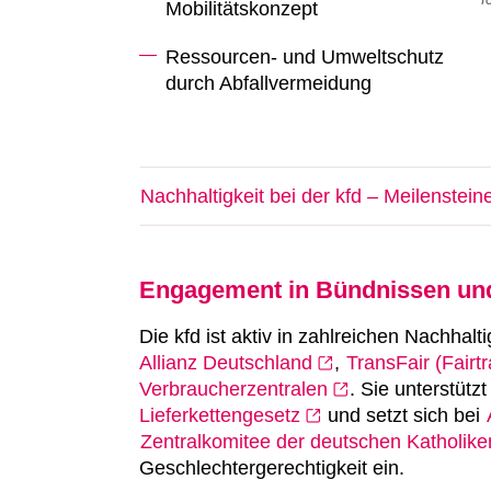
Mobilitätskonzept
Ressourcen- und Umweltschutz
durch Abfallvermeidung
Nachhaltigkeit bei der kfd – Meilenstein
2010:
Projekt “kfd – Konsum-fair-durchdac
2012:
Klimaschutzpaket
Engagement in Bündnissen und 
2015:
Verabschiedung der
Entschließung 
geschlechtergerecht”
Die kfd ist aktiv in zahlreichen Nachhalti
Allianz Deutschland
2016:
Veröffentlichung der ersten Umwelt
,
TransFair (Fairt
Verbraucherzentralen
. Sie unterstüt
2019:
Positionspapier “nachhaltig und ge
Lieferkettengesetz
und setzt sich bei
2020:
Fokus auf Nachhaltigkeit und Gesch
Zentralkomitee der deutschen Katholike
"Frauen, wem gehört die Welt?"
Geschlechtergerechtigkeit ein.