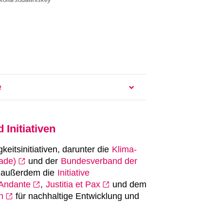
e
ht”
Initiativen
“Zukunft: nachhaltig und
gkeitsinitiativen, darunter die
Klima-
erklärung
rade)
und der
Bundesverband der
zt außerdem die
Initiative
schlechtergerecht weltweit”
Andante
,
Justitia et Pax
und dem
lechtergerechtigkeit unter dem Motto
n
für nachhaltige Entwicklung und