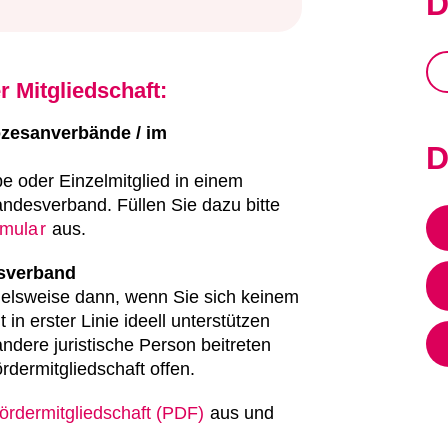
D
r Mitgliedschaft:
özesanverbände / im
D
pe oder Einzelmitglied in einem
ndesverband. Füllen Sie dazu bitte
ormula
r
aus.
esverband
pielsweise dann, wenn Sie sich keinem
in erster Linie ideell unterstützen
ndere juristische Person beitreten
rdermitgliedschaft offen.
ördermitgliedschaft (PDF)
aus und