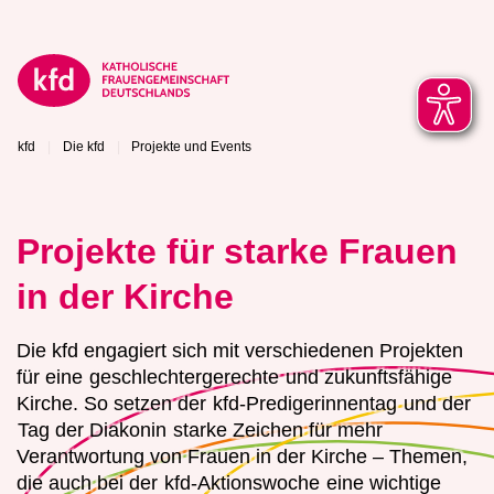
kfd
Die kfd
Projekte und Events
Projekte für starke Frauen
in der Kirche
Die kfd engagiert sich mit verschiedenen Projekten
für eine
geschlechtergerechte
und zukunftsfähige
Kirche. So setzen der
kfd-Predigerinnentag
und der
Tag der Diakonin
starke Zeichen für mehr
Verantwortung von Frauen in der Kirche – Themen,
die auch bei der
kfd-Aktionswoche
eine wichtige