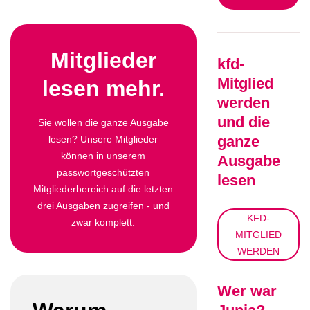
Mitglieder
kfd-
Mitglied
lesen mehr.
werden
und die
Sie wollen die ganze Ausgabe
ganze
lesen? Unsere Mitglieder
können in unserem
Ausgabe
passwortgeschützten
lesen
Mitgliederbereich auf die letzten
drei Ausgaben zugreifen - und
KFD-
zwar komplett.
MITGLIED
WERDEN
Wer war