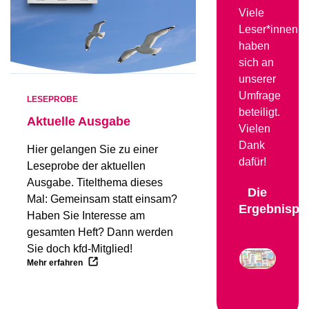
Viele
Leser*innen
haben
sich an
unserer
Umfrage
LESEPROBE
beteiligt.
Aktuelle Ausgabe
Vielen
Dank
Hier gelangen Sie zu einer
dafür!
Leseprobe der aktuellen
Ausgabe. Titelthema dieses
Die
Mal: Gemeinsam statt einsam?
Ergebnisprä
Haben Sie Interesse am
gesamten Heft? Dann werden
Sie doch kfd-Mitglied!
Mehr erfahren