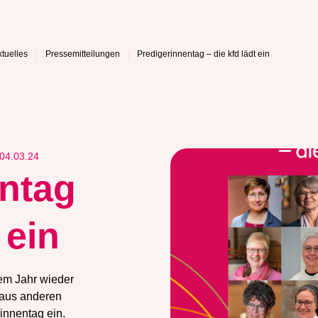
ktuelles
Pressemitteilungen
Predigerinnentag – die kfd lädt ein
04.03.24
ntag
 ein
sem Jahr wieder
 aus anderen
innentag ein.