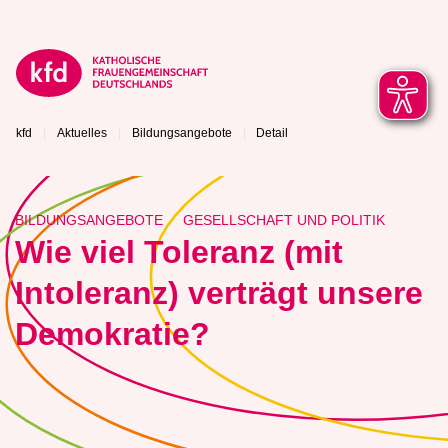
kfd
Aktuelles
Bildungsangebote
Detail
BILDUNGSANGEBOTE
GESELLSCHAFT UND POLITIK
Wie viel Toleranz (mit
Intoleranz) verträgt unsere
Demokratie?