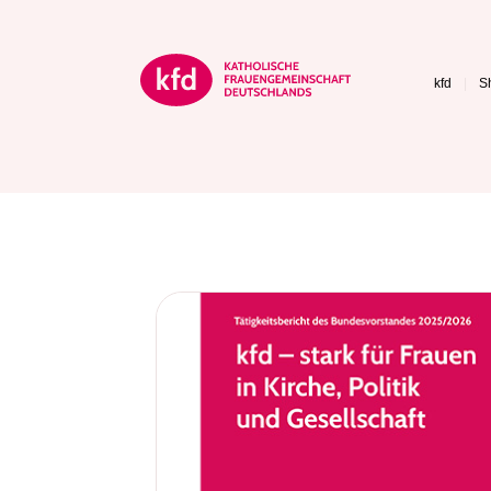
kfd
S