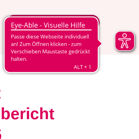
MITGLIED WERDEN
MENÜ
t
sbericht
6