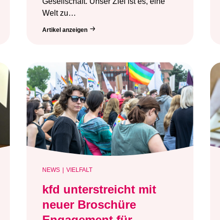
Gesellschaft. Unser Ziel ist es, eine
Welt zu…
Artikel anzeigen
NEWS
VIELFALT
kfd unterstreicht mit
neuer Broschüre
Engagement für